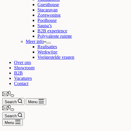
Guesthouse
Stacaravan
Zorgwoning
Poolhouse
Sauna’s
B2B experience
Polyvalente ruimte
Meer info
Realisaties
Werkwijze
Veelgestelde vragen
Over ons
Showroom
B2B
Vacatures
Contact
Search
Menu
Search
Menu