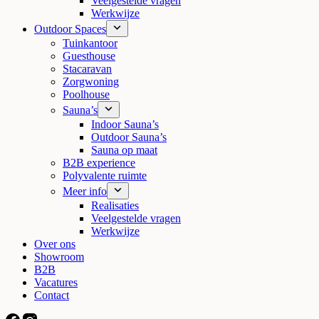
Veelgestelde vragen
Werkwijze
Outdoor Spaces
Tuinkantoor
Guesthouse
Stacaravan
Zorgwoning
Poolhouse
Sauna’s
Indoor Sauna’s
Outdoor Sauna’s
Sauna op maat
B2B experience
Polyvalente ruimte
Meer info
Realisaties
Veelgestelde vragen
Werkwijze
Over ons
Showroom
B2B
Vacatures
Contact