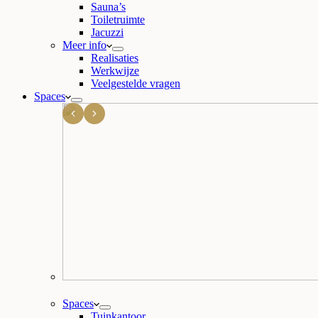
Sauna’s
Toiletruimte
Jacuzzi
Meer info
Realisaties
Werkwijze
Veelgestelde vragen
Spaces
Spaces
Tuinkantoor