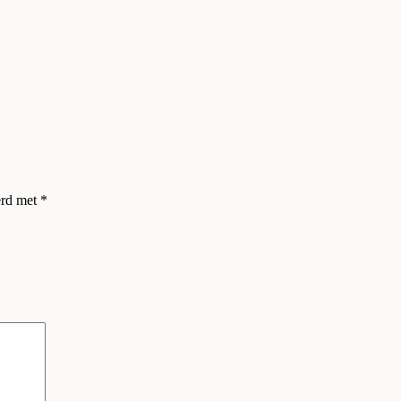
erd met
*