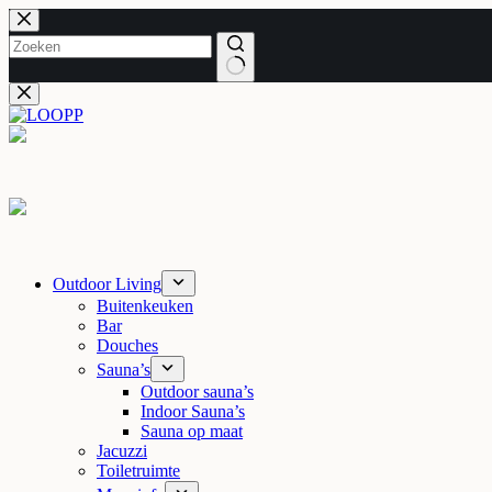
Skip
to
content
No
results
Outdoor Living
Buitenkeuken
Bar
Douches
Sauna’s
Outdoor sauna’s
Indoor Sauna’s
Sauna op maat
Jacuzzi
Toiletruimte