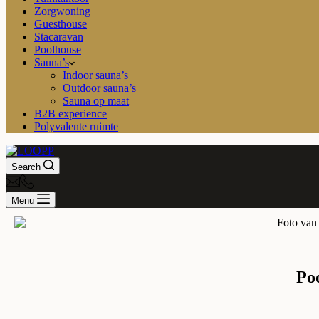
Zorgwoning
Guesthouse
Stacaravan
Poolhouse
Sauna’s
Indoor sauna’s
Outdoor sauna’s
Sauna op maat
B2B experience
Polyvalente ruimte
Search
Menu
Poo