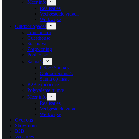
Meer info
Realisaties
Veelgestelde vragen
Werkwijze
Outdoor Spaces
Tuinkantoor
Guesthouse
Stacaravan
Zorgwoning
Poolhouse
Sauna’s
Indoor Sauna’s
Outdoor Sauna’s
Sauna op maat
B2B experience
Polyvalente ruimte
Meer info
Realisaties
Veelgestelde vragen
Werkwijze
Over ons
Showroom
B2B
Vacatures