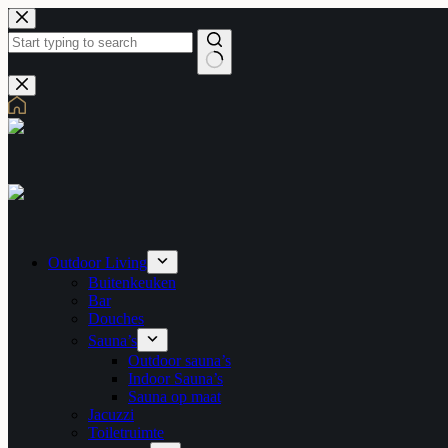
Skip
to
content
No
results
Outdoor Living
Buitenkeuken
Bar
Douches
Sauna’s
Outdoor sauna’s
Indoor Sauna’s
Sauna op maat
Jacuzzi
Toiletruimte